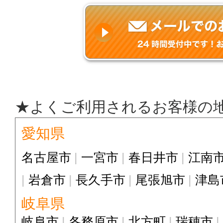
★よくご利用されるお客様の
愛知県
名古屋市
一宮市
春日井市
江南
岩倉市
長久手市
尾張旭市
津島
岐阜県
岐阜市
各務原市
北方町
瑞穂市