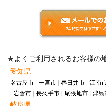
★よくご利用されるお客様の
愛知県
名古屋市
一宮市
春日井市
江南
岩倉市
長久手市
尾張旭市
津島
岐阜県