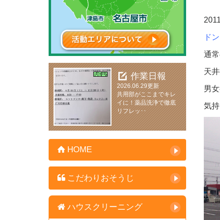
2011
ド
通常
天井
作業日報
2026.06.29更新
男女
共用部がここまでキレ
イに！薬品洗浄で徹底
気持
リフレッ･･
HOME
こだわりおそうじ
ハウスクリーニング