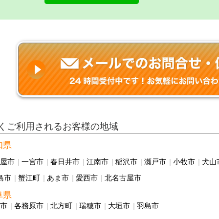
くご利用されるお客様の地域
知県
古屋市
一宮市
春日井市
江南市
稲沢市
瀬戸市
小牧市
犬山
島市
蟹江町
あま市
愛西市
北名古屋市
阜県
阜市
各務原市
北方町
瑞穂市
大垣市
羽島市