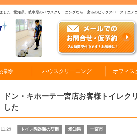
した | 愛知県、岐阜県のハウスクリーニングなら一宮市のビックスペース｜エア
お掃除
ハウスクリーニング
オフィス
ドン・キホーテ一宮店お客様トイレク
した
.11.29
トイレ陶器類の研磨
愛知県
一宮市