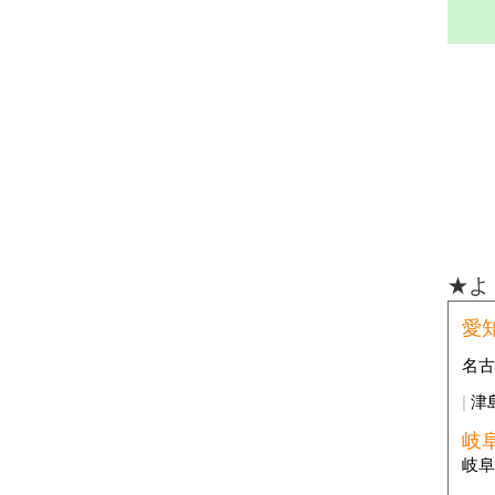
★よ
愛
名
津
岐
岐