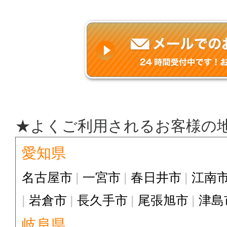
★よくご利用されるお客様の
愛知県
名古屋市
一宮市
春日井市
江南
岩倉市
長久手市
尾張旭市
津島
岐阜県