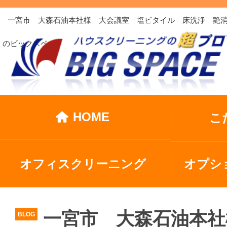
一宮市 大森石油本社様 大会議室 塩ビタイル 床洗浄 艶消
のビックスペ…
HOME
こ
オフィスクリーニング
オプシ
一宮市 大森石油本社
BLOG