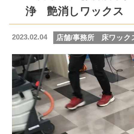
浄 艶消しワックス
2023.02.04
店舗/事務所 床ワック
動
画
プ
レ