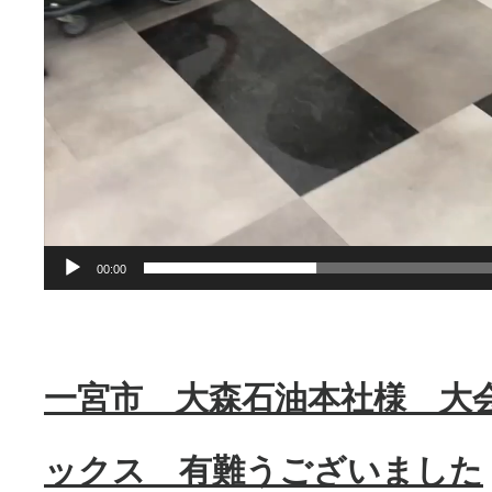
ー
ヤ
ー
00:00
一宮市 大森石油本社様 大
ックス 有難うございました