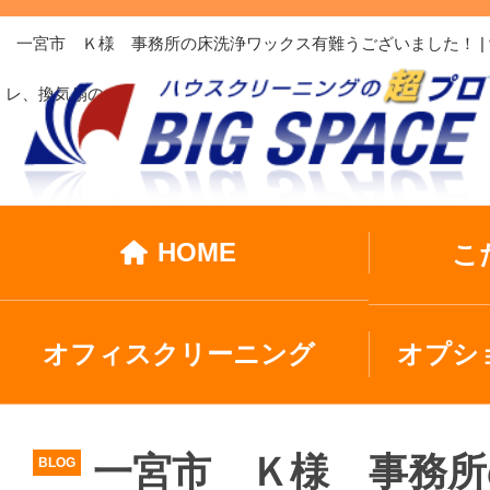
一宮市 Ｋ様 事務所の床洗浄ワックス有難うございました！ 
レ、換気扇の…
HOME
こ
オフィスクリーニング
オプシ
一宮市 Ｋ様 事務
BLOG