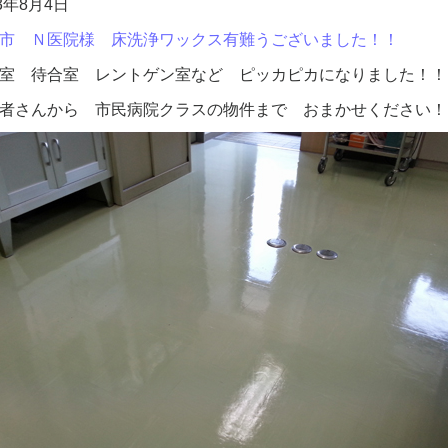
13年8月4日
市 Ｎ医院様 床洗浄ワックス有難うございました！！
室 待合室 レントゲン室など ピッカピカになりました！！
者さんから 市民病院クラスの物件まで おまかせください！