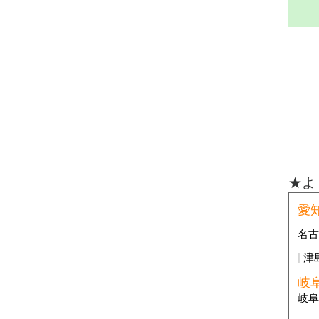
★よ
愛
名
津
岐
岐