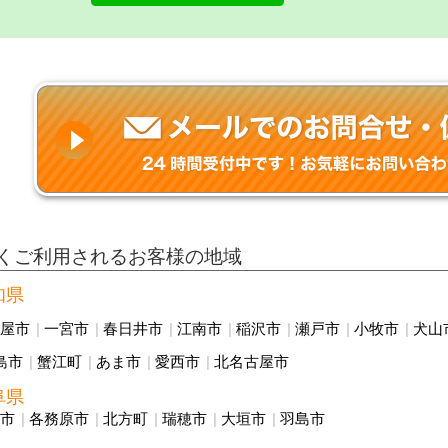
くご利用されるお客様の地域
知県
古屋市
一宮市
春日井市
江南市
稲沢市
瀬戸市
小牧市
犬山
島市
蟹江町
あま市
愛西市
北名古屋市
阜県
阜市
各務原市
北方町
瑞穂市
大垣市
羽島市