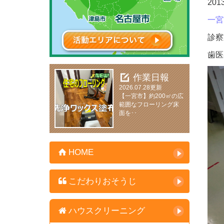
20
一宮
診察
歯医
作業日報
2026.07.28更新
【一宮市】約200㎡の広
範囲なフローリング床
面を･･
HOME
こだわりおそうじ
ハウスクリーニング