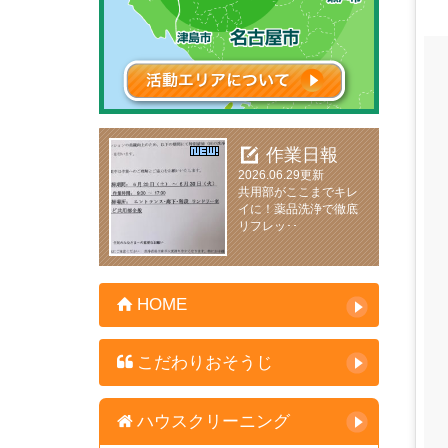
作業日報
2026.06.29更新
共用部がここまでキレ
イに！薬品洗浄で徹底
リフレッ･･
HOME
こだわりおそうじ
ハウスクリーニング