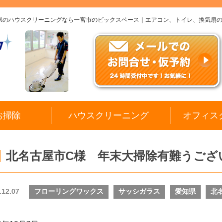
阜県のハウスクリーニングなら一宮市のビックスペース｜エアコン、トイレ、換気扇
お掃除
ハウスクリーニング
オフィス
北名古屋市C様 年末大掃除有難うござ
.12.07
フローリングワックス
サッシガラス
愛知県
北