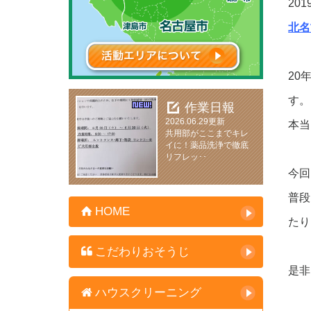
20
北名
20
す。
作業日報
2026.06.29更新
本当
共用部がここまでキレ
イに！薬品洗浄で徹底
リフレッ･･
今
普段
HOME
たり
こだわりおそうじ
是非
ハウスクリーニング