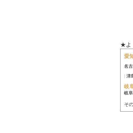
★よ
愛
名
津
岐
岐
そ