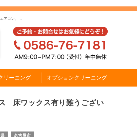
｜エアコン、…
クリーニング
オプションクリーニング
ラス 床ワックス有り難うござい
知県
名古屋市