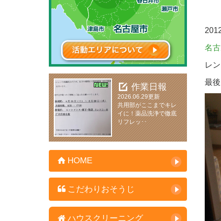
2012
名古
レン
最後
作業日報
2026.06.29更新
共用部がここまでキレ
イに！薬品洗浄で徹底
リフレッ･･
HOME
こだわりおそうじ
ハウスクリーニング