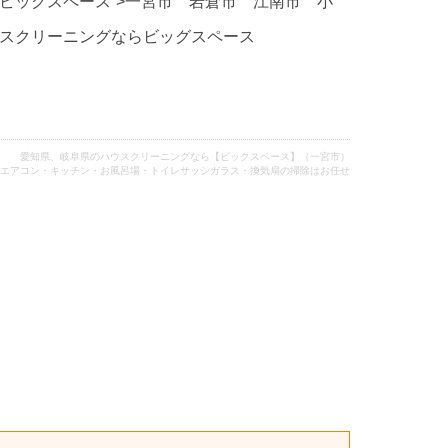
ビッグスペース”>一宮市 岩倉市 江南市 小
スクリーニングならビッグスペース
愛知県、岐阜県のハウスクリーニングなら【ビックスペース】（一宮市）
エアコン・キッチン・お風呂場・トイレサッシガラス・換気扇の掃除はお任せ