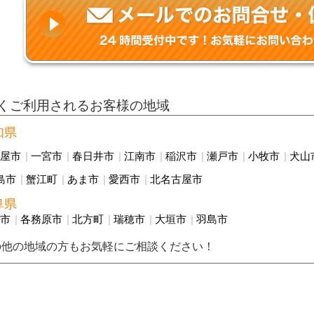
くご利用されるお客様の地域
知県
古屋市
一宮市
春日井市
江南市
稲沢市
瀬戸市
小牧市
犬山
島市
蟹江町
あま市
愛西市
北名古屋市
阜県
阜市
各務原市
北方町
瑞穂市
大垣市
羽島市
の他の地域の方もお気軽にご相談ください！