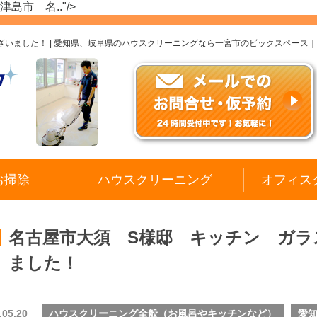
市 名.."/>
いました！ | 愛知県、岐阜県のハウスクリーニングなら一宮市のビックスペース
お掃除
ハウスクリーニング
オフィス
名古屋市大須 S様邸 キッチン ガ
ました！
.05.20
ハウスクリーニング全般（お風呂やキッチンなど）
愛