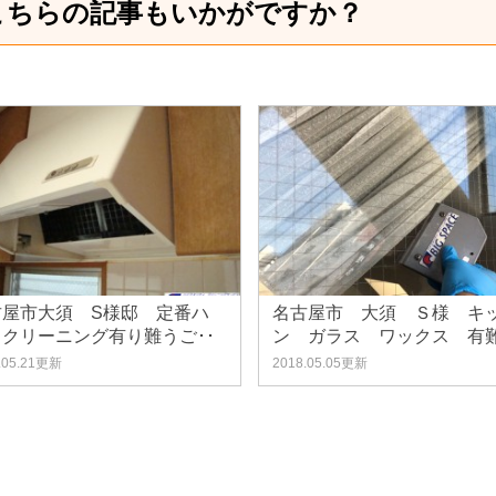
こちらの記事もいかがですか？
古屋市大須 S様邸 定番ハ
名古屋市 大須 Ｓ様 キ
スクリーニング有り難うご･･
ン ガラス ワックス 有難
.05.21更新
2018.05.05更新