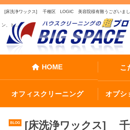
[床洗浄ワックス] 千種区 LOGIC 美容院様有難うございま
ン、ト…
HOME
こ
オフィスクリーニング
オプシ
[床洗浄ワックス] 千
BLOG